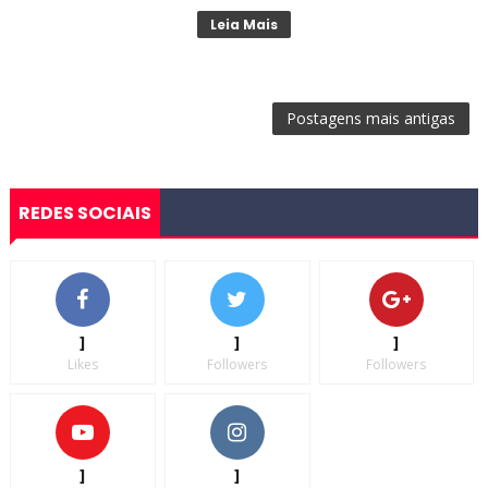
Leia Mais
Postagens mais antigas
REDES SOCIAIS
]
]
]
Likes
Followers
Followers
]
]