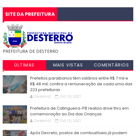
SITE DA PREFEITURA
PREFEITURA DE DESTERRO
ÚLTIMAS
MAIS VISTAS
COMENTÁRIOS
NOTÍCIAS
Prefeitos paraibanos têm salários entre R$ 7 mil e
R$ 48 mil; confira a remuneração de cada uma das
223 prefeituras
Desterro1
Oct 10, 2021
Prefeitura de Catingueira-PB realiza drive thru em
comemoração ao Dia das Crianças
Desterro1
Oct 10, 2021
Após Decreto, postos de combustíveis já podem