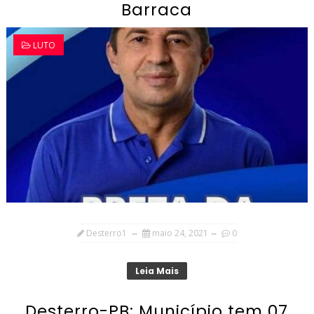
Barraca
LUTO
Desterro1
maio 24, 2021
0
Leia Mais
Desterro-PB: Município tem 07