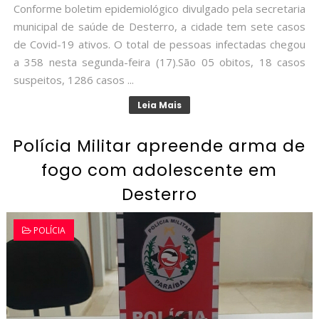
Conforme boletim epidemiológico divulgado pela secretaria
municipal de saúde de Desterro, a cidade tem sete casos
de Covid-19 ativos. O total de pessoas infectadas chegou
a 358 nesta segunda-feira (17).São 05 obitos, 18 casos
suspeitos, 1286 casos ...
Leia Mais
Polícia Militar apreende arma de
fogo com adolescente em
Desterro
POLÍCIA