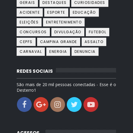
GERAIS
DESTAQUES
CURIOSIDADES
ACIDENTE
ESPORTE
EDUCAÇÃO
ELEIÇÕES
ENTRETENIMENTO
CONCURSOS
DIVULGAÇÃO
FUTEBOL
CEPFS
CAMPINA GRANDE
ASSALTO
CARNAVAL
ENERGIA
DENUNCIA
REDES SOCIAIS
São mais de 20 mil pessoas conectadas - Esse é o
Desterro1
ACESSOS