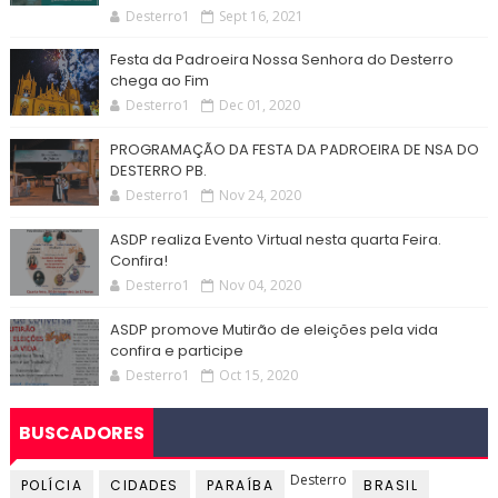
Desterro1
Sept 16, 2021
Festa da Padroeira Nossa Senhora do Desterro
chega ao Fim
Desterro1
Dec 01, 2020
PROGRAMAÇÃO DA FESTA DA PADROEIRA DE NSA DO
DESTERRO PB.
Desterro1
Nov 24, 2020
ASDP realiza Evento Virtual nesta quarta Feira.
Confira!
Desterro1
Nov 04, 2020
ASDP promove Mutirão de eleições pela vida
confira e participe
Desterro1
Oct 15, 2020
BUSCADORES
Desterro
POLÍCIA
CIDADES
PARAÍBA
BRASIL