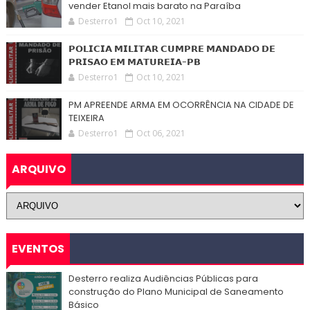
vender Etanol mais barato na Paraíba
Desterro1
Oct 10, 2021
𝗣𝗢𝗟𝗜𝗖𝗜𝗔 𝗠𝗜𝗟𝗜𝗧𝗔𝗥 𝗖𝗨𝗠𝗣𝗥𝗘 𝗠𝗔𝗡𝗗𝗔𝗗𝗢 𝗗𝗘
𝗣𝗥𝗜𝗦𝗔𝗢 𝗘𝗠 𝗠𝗔𝗧𝗨𝗥𝗘𝗜𝗔-𝗣𝗕
Desterro1
Oct 10, 2021
PM APREENDE ARMA EM OCORRÊNCIA NA CIDADE DE
TEIXEIRA
Desterro1
Oct 06, 2021
ARQUIVO
EVENTOS
Desterro realiza Audiências Públicas para
construção do Plano Municipal de Saneamento
Básico